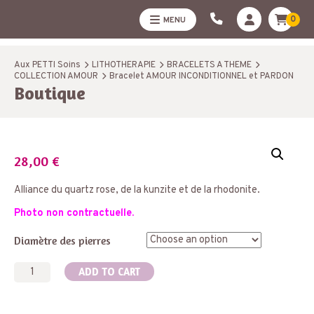
0
MENU
Aux PETTI Soins
LITHOTHERAPIE
BRACELETS A THEME
COLLECTION AMOUR
Bracelet AMOUR INCONDITIONNEL et PARDON
Boutique
28,00
€
Alliance du quartz rose, de la kunzite et de la rhodonite.
Photo non contractuelle.
Diamètre des pierres
Bracelet
ADD TO CART
AMOUR
INCONDITIONNEL
et