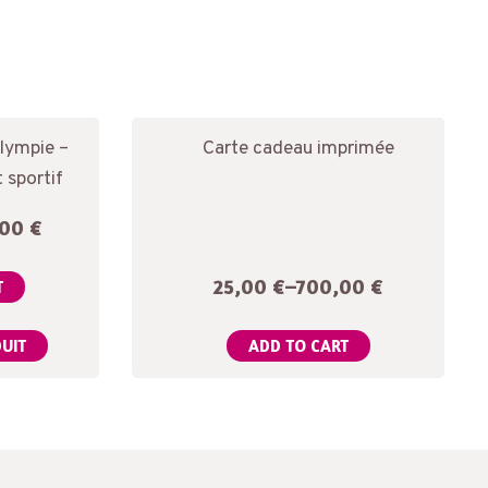
Olympie –
Carte cadeau imprimée
 sportif
00 €
25,00
€
–
700,00
€
T
DUIT
ADD TO CART