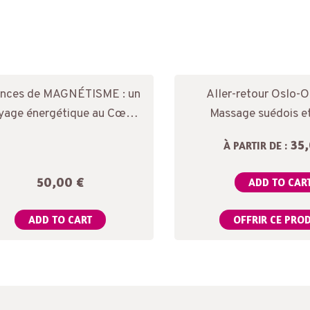
nces de MAGNÉTISME : un
Aller-retour Oslo-
yage énergétique au Cœur
Massage suédois et
de soi
35,
À PARTIR DE :
50,00
€
ADD TO CAR
ADD TO CART
OFFRIR CE PRO