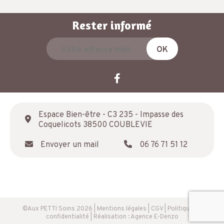
Rester informé
Espace Bien-être - C3 235 - Impasse des
Coquelicots 38500 COUBLEVIE
Envoyer un mail
06 76 71 51 12
©Aux PETTI Soins 2026
|
Mentions légales
|
CGV
|
Politique de
confidentialité
| Réalisation :
Agence E-Denzo