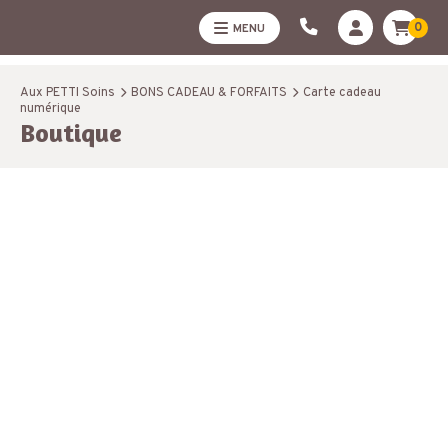
0
MENU
Aux PETTI Soins
BONS CADEAU & FORFAITS
Carte cadeau
numérique
Boutique
CARTE CADEAU
25,00 €
NUMÉRIQUE
De :
A :