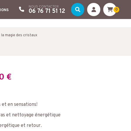
NOUS CONTACTER
0
06 76 71 51 12
IONS
la magie des cristaux
00
€
 et en sensations!
ras et nettoyage énergétique
nergétique et retour.