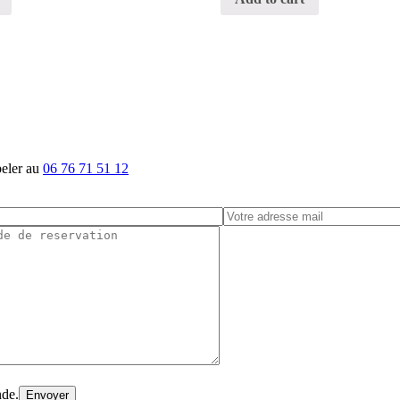
peler au
06 76 71 51 12
nde.