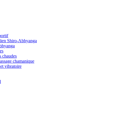
ortif
dien Shiro-Abhyanga
Abhyanga
es
s chaudes
Massage chamanique
et vibratoire
l