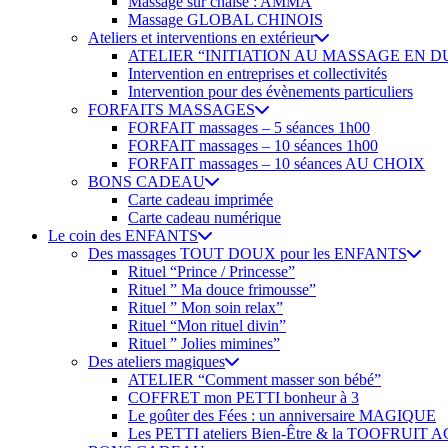
Massage sur chaise : AMMA
Massage GLOBAL CHINOIS
Ateliers et interventions en extérieur
ATELIER “INITIATION AU MASSAGE EN D
Intervention en entreprises et collectivités
Intervention pour des évènements particuliers
FORFAITS MASSAGES
FORFAIT massages – 5 séances 1h00
FORFAIT massages – 10 séances 1h00
FORFAIT massages – 10 séances AU CHOIX
BONS CADEAU
Carte cadeau imprimée
Carte cadeau numérique
Le coin des ENFANTS
Des massages TOUT DOUX pour les ENFANTS
Rituel “Prince / Princesse”
Rituel ” Ma douce frimousse”
Rituel ” Mon soin relax”
Rituel “Mon rituel divin”
Rituel ” Jolies mimines”
Des ateliers magiques
ATELIER “Comment masser son bébé”
COFFRET mon PETTI bonheur à 3
Le goûter des Fées : un anniversaire MAGIQUE
Les PETTI ateliers Bien-Être & la TOOFRUI