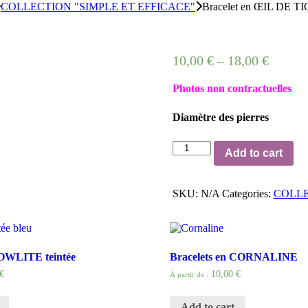
COLLECTION "SIMPLE ET EFFICACE"
Bracelet en ŒIL DE T
10,00
€
–
18,00
€
Photos non contractuelles
Diamètre des pierres
Bracelet
Add to cart
en
ŒIL
DE
SKU:
N/A
Categories:
COLLE
TIGRE
quantity
HOWLITE teintée
Bracelets en CORNALINE
€
10,00 €
À partir de :
Add to cart