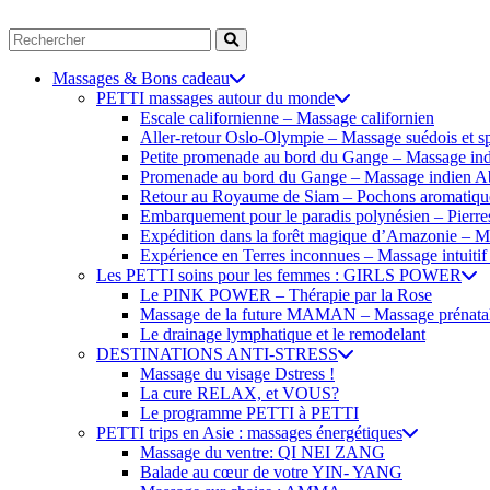
Massages & Bons cadeau
PETTI massages autour du monde
Escale californienne – Massage californien
Aller-retour Oslo-Olympie – Massage suédois et sp
Petite promenade au bord du Gange – Massage in
Promenade au bord du Gange – Massage indien 
Retour au Royaume de Siam – Pochons aromatiqu
Embarquement pour le paradis polynésien – Pierre
Expédition dans la forêt magique d’Amazonie – 
Expérience en Terres inconnues – Massage intuitif 
Les PETTI soins pour les femmes : GIRLS POWER
Le PINK POWER – Thérapie par la Rose
Massage de la future MAMAN – Massage prénata
Le drainage lymphatique et le remodelant
DESTINATIONS ANTI-STRESS
Massage du visage Dstress !
La cure RELAX, et VOUS?
Le programme PETTI à PETTI
PETTI trips en Asie : massages énergétiques
Massage du ventre: QI NEI ZANG
Balade au cœur de votre YIN- YANG