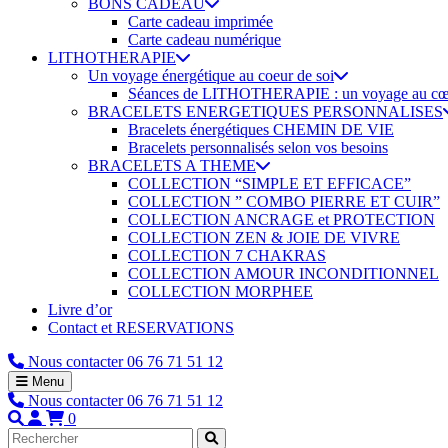
BONS CADEAU
Carte cadeau imprimée
Carte cadeau numérique
LITHOTHERAPIE
Un voyage énergétique au coeur de soi
Séances de LITHOTHERAPIE : un voyage au cœur 
BRACELETS ENERGETIQUES PERSONNALISES
Bracelets énergétiques CHEMIN DE VIE
Bracelets personnalisés selon vos besoins
BRACELETS A THEME
COLLECTION “SIMPLE ET EFFICACE”
COLLECTION ” COMBO PIERRE ET CUIR”
COLLECTION ANCRAGE et PROTECTION
COLLECTION ZEN & JOIE DE VIVRE
COLLECTION 7 CHAKRAS
COLLECTION AMOUR INCONDITIONNEL
COLLECTION MORPHEE
Livre d’or
Contact et RESERVATIONS
Nous contacter
06 76 71 51 12
Menu
Nous contacter
06 76 71 51 12
0