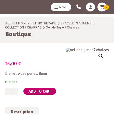
0
MENU
Aux PETTI Soins
LITHOTHERAPIE
BRACELETS A THEME
COLLECTION 7 CHAKRAS
Oeil de Tigre 7 Chakras
Boutique
15,00
€
Diamètre des perles: 8mm
In stock
Oeil
ADD TO CART
de
Tigre
7
Chakras
Description