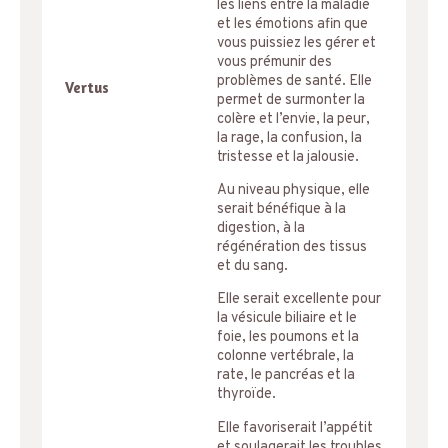
les liens entre la maladie
et les émotions afin que
vous puissiez les gérer et
vous prémunir des
problèmes de santé. Elle
Vertus
permet de surmonter la
colère et l’envie, la peur,
la rage, la confusion, la
tristesse et la jalousie.
Au niveau physique, elle
serait bénéfique à la
digestion, à la
régénération des tissus
et du sang.
Elle serait excellente pour
la vésicule biliaire et le
foie, les poumons et la
colonne vertébrale, la
rate, le pancréas et la
thyroïde.
Elle favoriserait l’appétit
et soulagerait les troubles