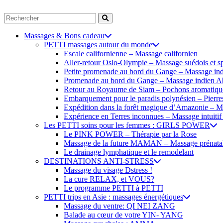
Massages & Bons cadeau
PETTI massages autour du monde
Escale californienne – Massage californien
Aller-retour Oslo-Olympie – Massage suédois et sp
Petite promenade au bord du Gange – Massage in
Promenade au bord du Gange – Massage indien 
Retour au Royaume de Siam – Pochons aromatiqu
Embarquement pour le paradis polynésien – Pierre
Expédition dans la forêt magique d’Amazonie – 
Expérience en Terres inconnues – Massage intuitif 
Les PETTI soins pour les femmes : GIRLS POWER
Le PINK POWER – Thérapie par la Rose
Massage de la future MAMAN – Massage prénata
Le drainage lymphatique et le remodelant
DESTINATIONS ANTI-STRESS
Massage du visage Dstress !
La cure RELAX, et VOUS?
Le programme PETTI à PETTI
PETTI trips en Asie : massages énergétiques
Massage du ventre: QI NEI ZANG
Balade au cœur de votre YIN- YANG