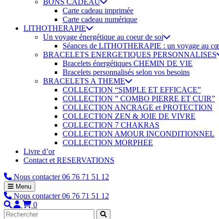
BONS CADEAU
Carte cadeau imprimée
Carte cadeau numérique
LITHOTHERAPIE
Un voyage énergétique au coeur de soi
Séances de LITHOTHERAPIE : un voyage au cœur 
BRACELETS ENERGETIQUES PERSONNALISES
Bracelets énergétiques CHEMIN DE VIE
Bracelets personnalisés selon vos besoins
BRACELETS A THEME
COLLECTION “SIMPLE ET EFFICACE”
COLLECTION ” COMBO PIERRE ET CUIR”
COLLECTION ANCRAGE et PROTECTION
COLLECTION ZEN & JOIE DE VIVRE
COLLECTION 7 CHAKRAS
COLLECTION AMOUR INCONDITIONNEL
COLLECTION MORPHEE
Livre d’or
Contact et RESERVATIONS
Nous contacter
06 76 71 51 12
Menu
Nous contacter
06 76 71 51 12
0