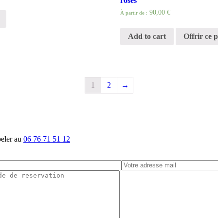
roses
90,00 €
À partir de :
Add to cart
Offrir ce 
1
2
→
peler au
06 76 71 51 12