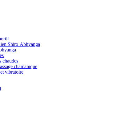
ortif
dien Shiro-Abhyanga
Abhyanga
es
s chaudes
Massage chamanique
et vibratoire
l