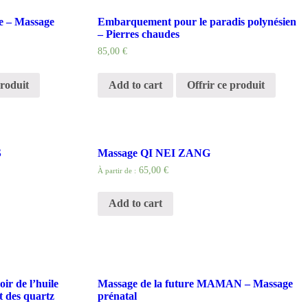
e – Massage
Embarquement pour le paradis polynésien
– Pierres chaudes
85,00
€
produit
Add to cart
Offrir ce produit
S
Massage QI NEI ZANG
65,00 €
À partir de :
Add to cart
r de l’huile
Massage de la future MAMAN – Massage
t des quartz
prénatal