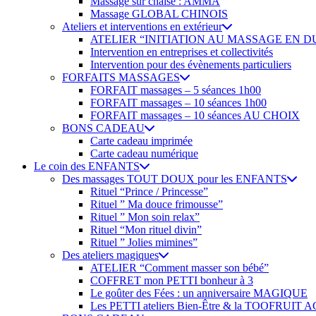
Massage sur chaise : AMMA
Massage GLOBAL CHINOIS
Ateliers et interventions en extérieur
ATELIER “INITIATION AU MASSAGE EN D
Intervention en entreprises et collectivités
Intervention pour des évènements particuliers
FORFAITS MASSAGES
FORFAIT massages – 5 séances 1h00
FORFAIT massages – 10 séances 1h00
FORFAIT massages – 10 séances AU CHOIX
BONS CADEAU
Carte cadeau imprimée
Carte cadeau numérique
Le coin des ENFANTS
Des massages TOUT DOUX pour les ENFANTS
Rituel “Prince / Princesse”
Rituel ” Ma douce frimousse”
Rituel ” Mon soin relax”
Rituel “Mon rituel divin”
Rituel ” Jolies mimines”
Des ateliers magiques
ATELIER “Comment masser son bébé”
COFFRET mon PETTI bonheur à 3
Le goûter des Fées : un anniversaire MAGIQUE
Les PETTI ateliers Bien-Être & la TOOFRUI