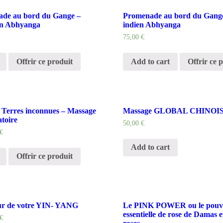
ade au bord du Gange –
Promenade au bord du Gang
en Abhyanga
indien Abhyanga
75,00
€
Offrir ce produit
Add to cart
Offrir ce 
 Terres inconnues – Massage
Massage GLOBAL CHINOI
atoire
50,00
€
€
Add to cart
Offrir ce produit
ur de votre YIN- YANG
Le PINK POWER ou le pouvoi
essentielle de rose de Damas e
€