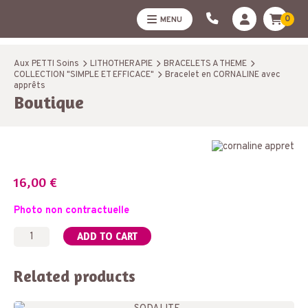
0
MENU
Aux PETTI Soins
LITHOTHERAPIE
BRACELETS A THEME
COLLECTION "SIMPLE ET EFFICACE"
Bracelet en CORNALINE avec
apprêts
Boutique
16,00
€
Photo non contractuelle
Bracelet
ADD TO CART
en
CORNALINE
avec
Related products
apprêts
quantity