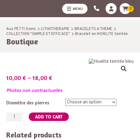
0
MENU
Aux PETTI Soins
LITHOTHERAPIE
BRACELETS A THEME
COLLECTION "SIMPLE ET EFFICACE"
Bracelet en HOWLITE teintée
Boutique
10,00
€
–
18,00
€
Photos non contractuelles
Diamètre des pierres
Bracelet
ADD TO CART
en
HOWLITE
teintée
Related products
quantity